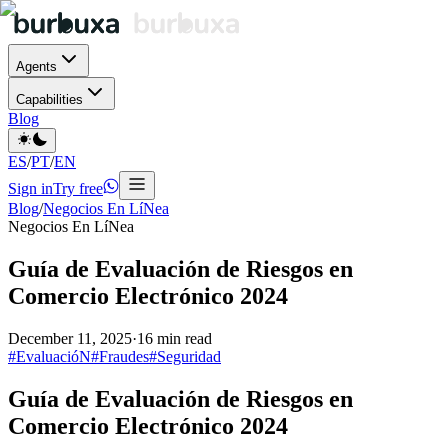
Agents
Capabilities
Blog
ES
/
PT
/
EN
Sign in
Try free
Blog
/
Negocios En LíNea
Negocios En LíNea
Guía de Evaluación de Riesgos en
Comercio Electrónico 2024
December 11, 2025
·
16
min read
#
EvaluacióN
#
Fraudes
#
Seguridad
Guía de Evaluación de Riesgos en
Comercio Electrónico 2024