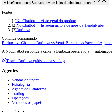
A NotChatbot ou a Burbuxa enviam links de checkout no chat?
Fontes
[
1
]
NotChatbot — visão geral do produto
[
2
]
NotChatbot — listagem na loja de apps da TiendaNube
[
3
]
Burbuxa
Continue comparando
Burbuxa vs Chatnube
Burbuxa vs Ventia
Burbuxa vs Yavendió
Agente 
A NotChatbot responde a caixa; a Burbuxa opera a loja — automações, 
Teste a Burbuxa grátis com a sua loja
Agentes
Vendas e Suporte
Estrategista
Agente de Plataforma
Trading
Operações
Ver todos os papéis