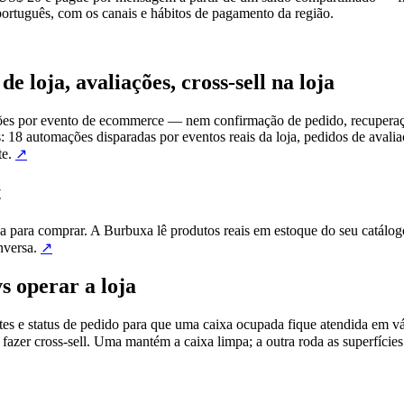
ortuguês, com os canais e hábitos de pagamento da região.
 loja, avaliações, cross-sell na loja
ões por evento de ecommerce — nem confirmação de pedido, recuperaç
s: 18 automações disparadas por eventos reais da loja, pedidos de avali
te.
↗
t
 para comprar. A Burbuxa lê produtos reais em estoque do seu catálog
nversa.
↗
s operar a loja
s e status de pedido para que uma caixa ocupada fique atendida em vár
 fazer cross-sell. Uma mantém a caixa limpa; a outra roda as superfícies 