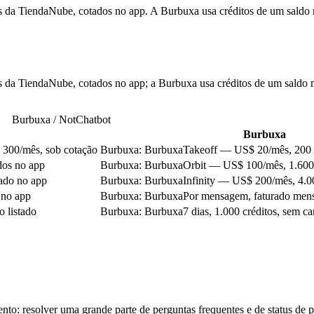
pps da TiendaNube, cotados no app. A Burbuxa usa créditos de um sald
ps da TiendaNube, cotados no app; a Burbuxa usa créditos de um saldo
Burbuxa / NotChatbot
Burbuxa
$ 300/mês, sob cotação
Burbuxa
:
Burbuxa
Takeoff — US$ 20/mês, 200 
dos no app
Burbuxa
:
Burbuxa
Orbit — US$ 100/mês, 1.600 
ado no app
Burbuxa
:
Burbuxa
Infinity — US$ 200/mês, 4.00
 no app
Burbuxa
:
Burbuxa
Por mensagem, faturado men
o listado
Burbuxa
:
Burbuxa
7 dias, 1.000 créditos, sem ca
to: resolver uma grande parte de perguntas frequentes e de status de 