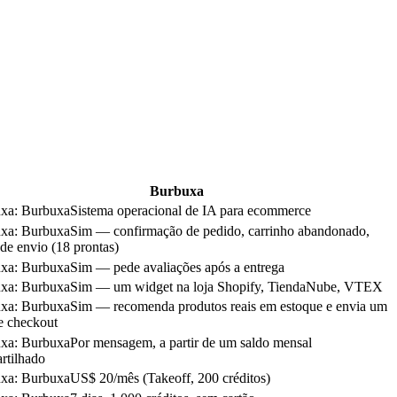
Burbuxa
uxa
:
Burbuxa
Sistema operacional de IA para ecommerce
uxa
:
Burbuxa
Sim — confirmação de pedido, carrinho abandonado,
 de envio (18 prontas)
uxa
:
Burbuxa
Sim — pede avaliações após a entrega
uxa
:
Burbuxa
Sim — um widget na loja Shopify, TiendaNube, VTEX
uxa
:
Burbuxa
Sim — recomenda produtos reais em estoque e envia um
e checkout
uxa
:
Burbuxa
Por mensagem, a partir de um saldo mensal
rtilhado
uxa
:
Burbuxa
US$ 20/mês (Takeoff, 200 créditos)