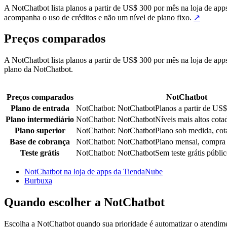
A NotChatbot lista planos a partir de US$ 300 por mês na loja de a
acompanha o uso de créditos e não um nível de plano fixo.
↗
Preços comparados
A NotChatbot lista planos a partir de US$ 300 por mês na loja de ap
plano da NotChatbot.
Preços comparados
NotChatbot
Plano de entrada
NotChatbot
:
NotChatbot
Planos a partir de US
Plano intermediário
NotChatbot
:
NotChatbot
Níveis mais altos cota
Plano superior
NotChatbot
:
NotChatbot
Plano sob medida, cot
Base de cobrança
NotChatbot
:
NotChatbot
Plano mensal, compra
Teste grátis
NotChatbot
:
NotChatbot
Sem teste grátis públic
NotChatbot na loja de apps da TiendaNube
Burbuxa
Quando escolher a NotChatbot
Escolha a NotChatbot quando sua prioridade é automatizar o atendimen