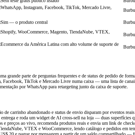
t
Sem teste grátis público listado
Burb
t
WhatsApp, Instagram, Facebook, TikTok, Mercado Livre,
Burb
t
Sim — o produto central
Burb
t
Shopify, WooCommerce, Magento, TiendaNube, VTEX,
Burb
t
Ecommerce da América Latina com alto volume de suporte de
Burb
uma grande parte de perguntas frequentes e de status de pedido de form
, Facebook, TikTok e Mercado Livre numa caixa — uma lista de canai
mentação por WhatsApp para retargeting junto da caixa de suporte.
o de carrinho abandonado e status de envio disparam por eventos reai
 entrega e roda um widget de AI cross-sell na loja — duas superfícies
s e preços ao vivo, recomenda produtos reais e envia um link de check
, TiendaNube, VTEX e WooCommerce, lendo catálogo e pedidos em tem
S$ 20 e pague por mensagem a partir de um saldo compartilhado — fr