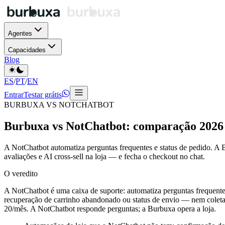
Agentes
Capacidades
Blog
ES
/
PT
/
EN
Entrar
Testar grátis
BURBUXA VS NOTCHATBOT
Burbuxa vs NotChatbot: comparação 2026
A NotChatbot automatiza perguntas frequentes e status de pedido. A
avaliações e AI cross-sell na loja — e fecha o checkout no chat.
O veredito
A NotChatbot é uma caixa de suporte: automatiza perguntas frequen
recuperação de carrinho abandonado ou status de envio — nem coleta d
20/mês. A NotChatbot responde perguntas; a Burbuxa opera a loja.