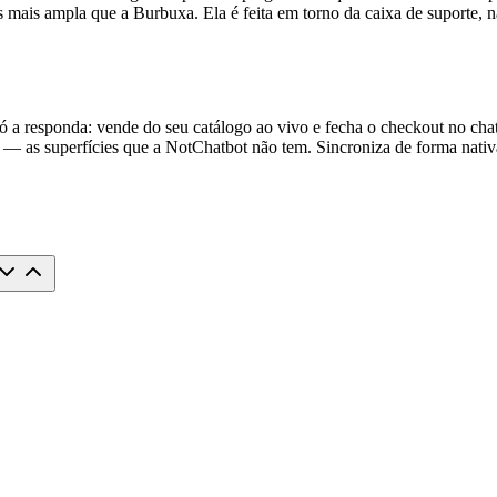
is ampla que a Burbuxa. Ela é feita em torno da caixa de suporte, não
ó a responda: vende do seu catálogo ao vivo e fecha o checkout no ch
a loja — as superfícies que a NotChatbot não tem. Sincroniza de form