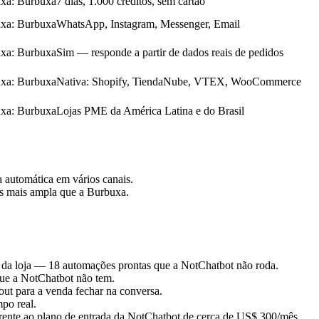
uxa
:
Burbuxa
7 dias, 1.000 créditos, sem cartão
uxa
:
Burbuxa
WhatsApp, Instagram, Messenger, Email
uxa
:
Burbuxa
Sim — responde a partir de dados reais de pedidos
uxa
:
Burbuxa
Nativa: Shopify, TiendaNube, VTEX, WooCommerce
uxa
:
Burbuxa
Lojas PME da América Latina e do Brasil
a automática em vários canais.
s mais ampla que a Burbuxa.
s da loja — 18 automações prontas que a NotChatbot não roda.
 que a NotChatbot não tem.
out para a venda fechar na conversa.
po real.
ente ao plano de entrada da NotChatbot de cerca de US$ 300/mês.