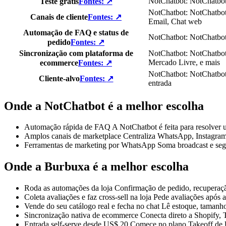
NotChatbot
:
NotChatbo
Teste grátis
Fontes
:
↗
NotChatbot
:
NotChatbo
Canais de cliente
Fontes
:
↗
Email, Chat web
Automação de FAQ e status de
NotChatbot
:
NotChatbo
pedido
Fontes
:
↗
Sincronização com plataforma de
NotChatbot
:
NotChatbo
Mercado Livre, e mais
ecommerce
Fontes
:
↗
NotChatbot
:
NotChatbo
Cliente-alvo
Fontes
:
↗
entrada
Onde a NotChatbot é a melhor escolha
Automação rápida de FAQ
A NotChatbot é feita para resolver 
Amplos canais de marketplace
Centraliza WhatsApp, Instagram
Ferramentas de marketing por WhatsApp
Soma broadcast e seg
Onde a Burbuxa é a melhor escolha
Roda as automações da loja
Confirmação de pedido, recuperaçã
Coleta avaliações e faz cross-sell na loja
Pede avaliações após a
Vende do seu catálogo real e fecha no chat
Lê estoque, tamanho
Sincronização nativa de ecommerce
Conecta direto a Shopify
Entrada self-serve desde US$ 20
Comece no plano Takeoff de U