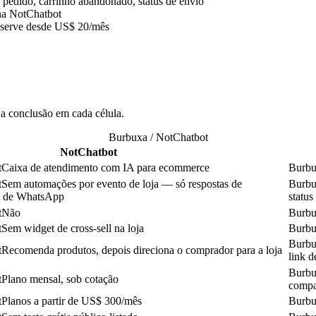
pedido, carrinho abandonado, status de envio
 na NotChatbot
f-serve desde US$ 20/mês
 conclusão em cada célula.
Burbuxa / NotChatbot
NotChatbot
t
Caixa de atendimento com IA para ecommerce
Burb
t
Sem automações por evento de loja — só respostas de
Burb
s de WhatsApp
status
t
Não
Burb
t
Sem widget de cross-sell na loja
Burb
Burb
t
Recomenda produtos, depois direciona o comprador para a loja
link d
Burb
t
Plano mensal, sob cotação
compa
t
Planos a partir de US$ 300/mês
Burb