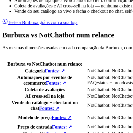
Automações de loja que a NotChatbot não tem: confirmação de 
Coleta de avaliações e AI cross-sell na loja — nenhuma existe
Vende do seu catálogo ao vivo e fecha o checkout no chat, sel
Teste a Burbuxa grátis com a sua loja
Burbuxa vs NotChatbot num relance
As mesmas dimensões usadas em cada comparação da Burbuxa, com a
Burbuxa vs NotChatbot num relance
NotChatbot
:
NotChatbo
Categoria
Fontes
:
↗
Automações por eventos de
NotChatbot
:
NotChatbo
FAQ/status + broadcast
ecommerce
Fontes
:
↗
Coleta de avaliações
NotChatbot
:
NotChatbo
AI cross-sell na loja
NotChatbot
:
NotChatbo
Vende do catálogo + checkout no
NotChatbot
:
NotChatbo
chat
Fontes
:
↗
Modelo de preço
Fontes
:
↗
NotChatbot
:
NotChatbo
NotChatbot
:
NotChatbo
Preço de entrada
Fontes
:
↗