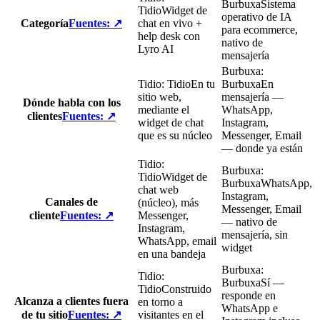
Burbuxa
Sistema
Tidio
Widget de
operativo de IA
Categoría
Fuentes
:
↗
chat en vivo +
para ecommerce,
help desk con
nativo de
Lyro AI
mensajería
Burbuxa
:
Tidio
:
Tidio
En tu
Burbuxa
En
sitio web,
mensajería —
Dónde habla con los
mediante el
WhatsApp,
clientes
Fuentes
:
↗
widget de chat
Instagram,
que es su núcleo
Messenger, Email
— donde ya están
Tidio
:
Burbuxa
:
Tidio
Widget de
Burbuxa
WhatsApp,
chat web
Instagram,
Canales de
(núcleo), más
Messenger, Email
cliente
Fuentes
:
↗
Messenger,
— nativo de
Instagram,
mensajería, sin
WhatsApp, email
widget
en una bandeja
Burbuxa
:
Tidio
:
Burbuxa
Sí —
Tidio
Construido
responde en
Alcanza a clientes fuera
en torno a
WhatsApp e
de tu sitio
Fuentes
:
↗
visitantes en el