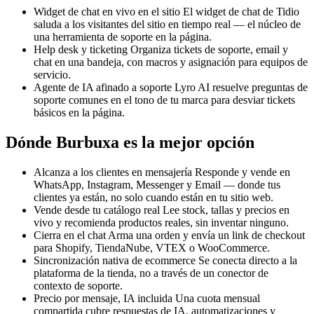
Widget de chat en vivo en el sitio
El widget de chat de Tidio
saluda a los visitantes del sitio en tiempo real — el núcleo de
una herramienta de soporte en la página.
Help desk y ticketing
Organiza tickets de soporte, email y
chat en una bandeja, con macros y asignación para equipos de
servicio.
Agente de IA afinado a soporte
Lyro AI resuelve preguntas de
soporte comunes en el tono de tu marca para desviar tickets
básicos en la página.
Dónde Burbuxa es la mejor opción
Alcanza a los clientes en mensajería
Responde y vende en
WhatsApp, Instagram, Messenger y Email — donde tus
clientes ya están, no solo cuando están en tu sitio web.
Vende desde tu catálogo real
Lee stock, tallas y precios en
vivo y recomienda productos reales, sin inventar ninguno.
Cierra en el chat
Arma una orden y envía un link de checkout
para Shopify, TiendaNube, VTEX o WooCommerce.
Sincronización nativa de ecommerce
Se conecta directo a la
plataforma de la tienda, no a través de un conector de
contexto de soporte.
Precio por mensaje, IA incluida
Una cuota mensual
compartida cubre respuestas de IA, automatizaciones y