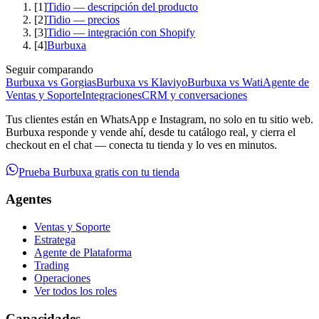
[
1
]
Tidio — descripción del producto
[
2
]
Tidio — precios
[
3
]
Tidio — integración con Shopify
[
4
]
Burbuxa
Seguir comparando
Burbuxa vs Gorgias
Burbuxa vs Klaviyo
Burbuxa vs Wati
Agente de
Ventas y Soporte
Integraciones
CRM y conversaciones
Tus clientes están en WhatsApp e Instagram, no solo en tu sitio web.
Burbuxa responde y vende ahí, desde tu catálogo real, y cierra el
checkout en el chat — conecta tu tienda y lo ves en minutos.
Prueba Burbuxa gratis con tu tienda
Agentes
Ventas y Soporte
Estratega
Agente de Plataforma
Trading
Operaciones
Ver todos los roles
Capacidades