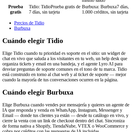
mismo saldo
Prueba
Tidio
:
Tidio
Prueba gratis de
Burbuxa
:
Burbuxa
7 días,
gratis
7 días, sin tarjeta
1.000 créditos, sin tarjeta
Precios de Tidio
Burbuxa
Cuándo elegir Tidio
Elige Tidio cuando tu prioridad es soporte en el sitio: un widget de
chat en vivo que saluda a los visitantes en tu web, un help desk que
organiza tickets y email en una bandeja, y el agente Lyro AI para
desviar preguntas de soporte comunes en el tono de tu marca. Tidio
está construido en torno al chat web y al ticket de soporte — mejor
cuando la mayoría de tus conversaciones ocurren en la página.
Cuándo elegir Burbuxa
Elige Burbuxa cuando vendes por mensajería y quieres un agente de
IA que responda y venda en WhatsApp, Instagram, Messenger y
Email — donde tus clientes ya están — desde tu catálogo en vivo, y
cierre la venta con un link de checkout dentro del chat. Sincroniza
de forma nativa a Shopify, TiendaNube, VTEX o WooCommerce y
cobra por créditos con las respuestas de IA incluidas.