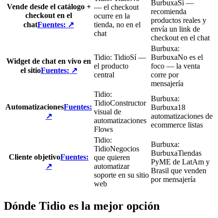
Burbuxa
Sí —
Vende desde el catálogo +
— el checkout
recomienda
checkout en el
ocurre en la
productos reales y
chat
Fuentes
:
↗
tienda, no en el
envía un link de
chat
checkout en el chat
Burbuxa
:
Tidio
:
Tidio
Sí —
Burbuxa
No es el
Widget de chat en vivo en
el producto
foco — la venta
el sitio
Fuentes
:
↗
central
corre por
mensajería
Tidio
:
Burbuxa
:
Tidio
Constructor
Automatizaciones
Fuentes
:
Burbuxa
18
visual de
↗
automatizaciones de
automatizaciones
ecommerce listas
Flows
Tidio
:
Burbuxa
:
Tidio
Negocios
Burbuxa
Tiendas
Cliente objetivo
Fuentes
:
que quieren
PyME de LatAm y
↗
automatizar
Brasil que venden
soporte en su sitio
por mensajería
web
Dónde Tidio es la mejor opción