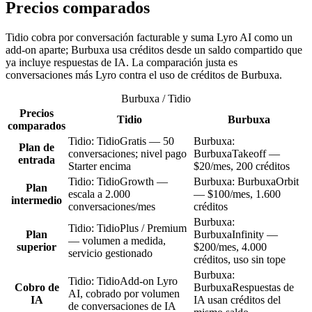
Precios comparados
Tidio cobra por conversación facturable y suma Lyro AI como un
add-on aparte; Burbuxa usa créditos desde un saldo compartido que
ya incluye respuestas de IA. La comparación justa es
conversaciones más Lyro contra el uso de créditos de Burbuxa.
Burbuxa / Tidio
Precios
Tidio
Burbuxa
comparados
Tidio
:
Tidio
Gratis — 50
Burbuxa
:
Plan de
conversaciones; nivel pago
Burbuxa
Takeoff —
entrada
Starter encima
$20/mes, 200 créditos
Tidio
:
Tidio
Growth —
Burbuxa
:
Burbuxa
Orbit
Plan
escala a 2.000
— $100/mes, 1.600
intermedio
conversaciones/mes
créditos
Burbuxa
:
Tidio
:
Tidio
Plus / Premium
Plan
Burbuxa
Infinity —
— volumen a medida,
superior
$200/mes, 4.000
servicio gestionado
créditos, uso sin tope
Burbuxa
:
Tidio
:
Tidio
Add-on Lyro
Cobro de
Burbuxa
Respuestas de
AI, cobrado por volumen
IA
IA usan créditos del
de conversaciones de IA