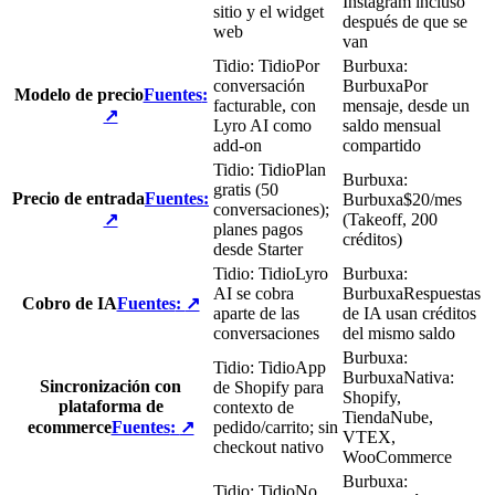
Instagram incluso
sitio y el widget
después de que se
web
van
Tidio
:
Tidio
Por
Burbuxa
:
conversación
Burbuxa
Por
Modelo de precio
Fuentes
:
facturable, con
mensaje, desde un
↗
Lyro AI como
saldo mensual
add-on
compartido
Tidio
:
Tidio
Plan
Burbuxa
:
gratis (50
Precio de entrada
Fuentes
:
Burbuxa
$20/mes
conversaciones);
↗
(Takeoff, 200
planes pagos
créditos)
desde Starter
Tidio
:
Tidio
Lyro
Burbuxa
:
AI se cobra
Burbuxa
Respuestas
Cobro de IA
Fuentes
:
↗
aparte de las
de IA usan créditos
conversaciones
del mismo saldo
Burbuxa
:
Tidio
:
Tidio
App
Burbuxa
Nativa:
Sincronización con
de Shopify para
Shopify,
plataforma de
contexto de
TiendaNube,
ecommerce
Fuentes
:
↗
pedido/carrito; sin
VTEX,
checkout nativo
WooCommerce
Burbuxa
:
Tidio
:
Tidio
No