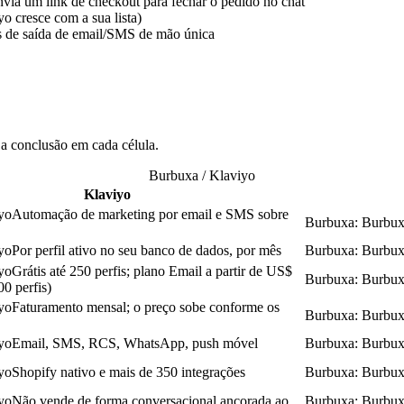
nvia um link de checkout para fechar o pedido no chat
o cresce com a sua lista)
s de saída de email/SMS de mão única
 conclusão em cada célula.
Burbuxa / Klaviyo
Klaviyo
yo
Automação de marketing por email e SMS sobre
Burbuxa
:
Burbu
yo
Por perfil ativo no seu banco de dados, por mês
Burbuxa
:
Burbu
yo
Grátis até 250 perfis; plano Email a partir de US$
Burbuxa
:
Burbu
0 perfis)
yo
Faturamento mensal; o preço sobe conforme os
Burbuxa
:
Burbu
yo
Email, SMS, RCS, WhatsApp, push móvel
Burbuxa
:
Burbu
yo
Shopify nativo e mais de 350 integrações
Burbuxa
:
Burbu
yo
Não vende de forma conversacional ancorada ao
Burbuxa
:
Burbu