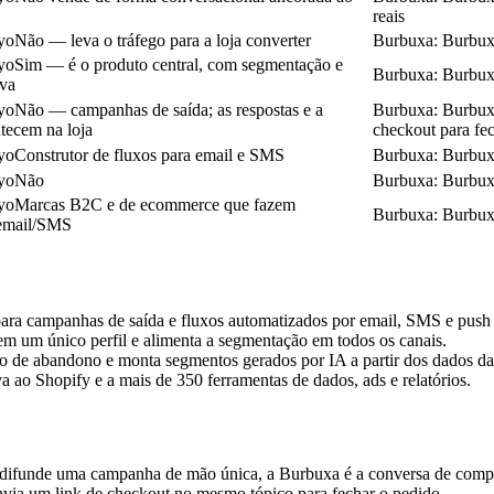
reais
yo
Não — leva o tráfego para a loja converter
Burbuxa
:
Burbu
yo
Sim — é o produto central, com segmentação e
Burbuxa
:
Burbu
iva
yo
Não — campanhas de saída; as respostas e a
Burbuxa
:
Burbu
tecem na loja
checkout para fec
yo
Construtor de fluxos para email e SMS
Burbuxa
:
Burbu
yo
Não
Burbuxa
:
Burbu
yo
Marcas B2C e de ecommerce que fazem
Burbuxa
:
Burbu
 email/SMS
para campanhas de saída e fluxos automatizados por email, SMS e push
m um único perfil e alimenta a segmentação em todos os canais.
sco de abandono e monta segmentos gerados por IA a partir dos dados da 
a ao Shopify e a mais de 350 ferramentas de dados, ads e relatórios.
difunde uma campanha de mão única, a Burbuxa é a conversa de compra
nvia um link de checkout no mesmo tópico para fechar o pedido.