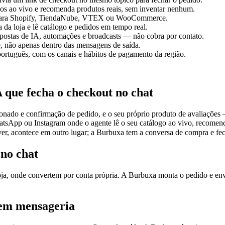
os ao vivo e recomenda produtos reais, sem inventar nenhum.
 para Shopify, TiendaNube, VTEX ou WooCommerce.
 da loja e lê catálogo e pedidos em tempo real.
postas de IA, automações e broadcasts — não cobra por contato.
, não apenas dentro das mensagens de saída.
ortuguês, com os canais e hábitos de pagamento da região.
 que fecha o checkout no chat
onado e confirmação de pedido, e o seu próprio produto de avaliações
tsApp ou Instagram onde o agente lê o seu catálogo ao vivo, recomend
uver, acontece em outro lugar; a Burbuxa tem a conversa de compra e fe
 no chat
a, onde convertem por conta própria. A Burbuxa monta o pedido e envi
 em mensageria