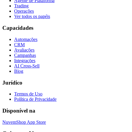
Agente de Plataforma
Trading
Operações
Ver todos os papéis
Capacidades
Automações
CRM
Avaliações
Campanhas
Integrações
AI Cross-Sell
Blog
Jurídico
Termos de Uso
Política de Privacidade
Disponível na
NuvemShop App Store