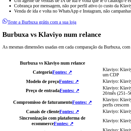
Um agente de vendas de IA de ida e volta que lê o catálogo e e
Cobrança por mensagem, não por perfil ativo (o custo da Klaviy
Venda de ida e volta no WhatsApp e Instagram, não campanha
Teste a Burbuxa grátis com a sua loja
Burbuxa vs Klaviyo num relance
As mesmas dimensões usadas em cada comparação da Burbuxa, com a
Burbuxa vs Klaviyo num relance
Klaviyo
:
Klavi
Categoria
Fontes
:
↗
um CDP
Klaviyo
:
Klavi
Modelo de preço
Fontes
:
↗
Klaviyo
:
Klavi
Preço de entrada
Fontes
:
↗
20/mês (251–50
Klaviyo
:
Klavi
Compromisso de faturamento
Fontes
:
↗
perfis crescem
Klaviyo
:
Klavi
Canais de cliente
Fontes
:
↗
Sincronização com plataforma de
Klaviyo
:
Klavi
ecommerce
Fontes
:
↗
Klaviyo
:
Klavi