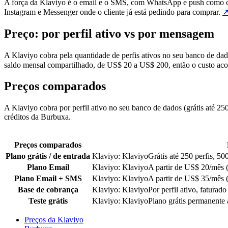
A força da Klaviyo é o email e o SMS, com WhatsApp e push como ca
Instagram e Messenger onde o cliente já está pedindo para comprar.
Preço: por perfil ativo vs por mensagem
A Klaviyo cobra pela quantidade de perfis ativos no seu banco de dad
saldo mensal compartilhado, de US$ 20 a US$ 200, então o custo acom
Preços comparados
A Klaviyo cobra por perfil ativo no seu banco de dados (grátis até 25
créditos da Burbuxa.
Preços comparados
Plano grátis / de entrada
Klaviyo
:
Klaviyo
Grátis até 250 perfis, 5
Plano Email
Klaviyo
:
Klaviyo
A partir de US$ 20/mês 
Plano Email + SMS
Klaviyo
:
Klaviyo
A partir de US$ 35/mês 
Base de cobrança
Klaviyo
:
Klaviyo
Por perfil ativo, fatura
Teste grátis
Klaviyo
:
Klaviyo
Plano grátis permanente 
Preços da Klaviyo