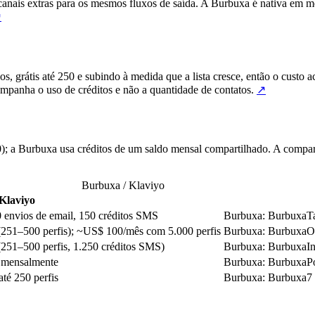
nais extras para os mesmos fluxos de saída. A Burbuxa é nativa em m
↗
os, grátis até 250 e subindo à medida que a lista cresce, então o cus
panha o uso de créditos e não a quantidade de contatos.
↗
0); a Burbuxa usa créditos de um saldo mensal compartilhado. A compara
Burbuxa / Klaviyo
Klaviyo
00 envios de email, 150 créditos SMS
Burbuxa
:
Burbuxa
T
(251–500 perfis); ~US$ 100/mês com 5.000 perfis
Burbuxa
:
Burbuxa
O
(251–500 perfis, 1.250 créditos SMS)
Burbuxa
:
Burbuxa
I
do mensalmente
Burbuxa
:
Burbuxa
P
até 250 perfis
Burbuxa
:
Burbuxa
7