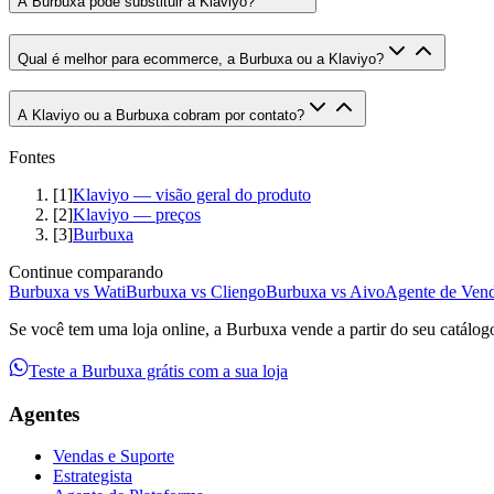
A Burbuxa pode substituir a Klaviyo?
Qual é melhor para ecommerce, a Burbuxa ou a Klaviyo?
A Klaviyo ou a Burbuxa cobram por contato?
Fontes
[
1
]
Klaviyo — visão geral do produto
[
2
]
Klaviyo — preços
[
3
]
Burbuxa
Continue comparando
Burbuxa vs Wati
Burbuxa vs Cliengo
Burbuxa vs Aivo
Agente de Vend
Se você tem uma loja online, a Burbuxa vende a partir do seu catálog
Teste a Burbuxa grátis com a sua loja
Agentes
Vendas e Suporte
Estrategista