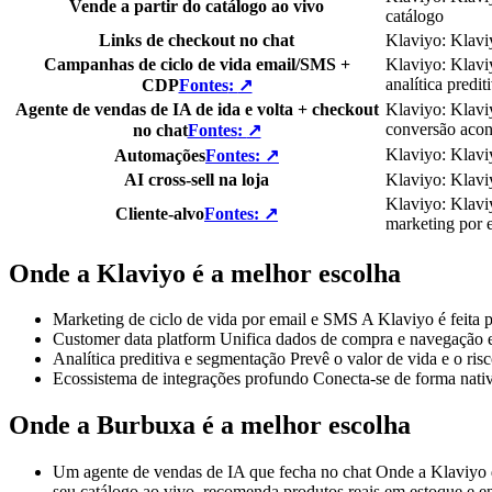
Vende a partir do catálogo ao vivo
catálogo
Links de checkout no chat
Klaviyo
:
Klavi
Campanhas de ciclo de vida email/SMS +
Klaviyo
:
Klavi
analítica predit
CDP
Fontes
:
↗
Agente de vendas de IA de ida e volta + checkout
Klaviyo
:
Klavi
conversão acon
no chat
Fontes
:
↗
Klaviyo
:
Klavi
Automações
Fontes
:
↗
AI cross-sell na loja
Klaviyo
:
Klavi
Klaviyo
:
Klavi
Cliente-alvo
Fontes
:
↗
marketing por
Onde a Klaviyo é a melhor escolha
Marketing de ciclo de vida por email e SMS
A Klaviyo é feita 
Customer data platform
Unifica dados de compra e navegação e
Analítica preditiva e segmentação
Prevê o valor de vida e o ri
Ecossistema de integrações profundo
Conecta-se de forma nativ
Onde a Burbuxa é a melhor escolha
Um agente de vendas de IA que fecha no chat
Onde a Klaviyo 
seu catálogo ao vivo, recomenda produtos reais em estoque e e