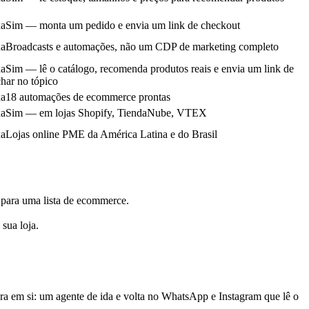
xa
Sim — monta um pedido e envia um link de checkout
xa
Broadcasts e automações, não um CDP de marketing completo
xa
Sim — lê o catálogo, recomenda produtos reais e envia um link de
har no tópico
xa
18 automações de ecommerce prontas
xa
Sim — em lojas Shopify, TiendaNube, VTEX
xa
Lojas online PME da América Latina e do Brasil
 para uma lista de ecommerce.
sua loja.
 em si: um agente de ida e volta no WhatsApp e Instagram que lê o