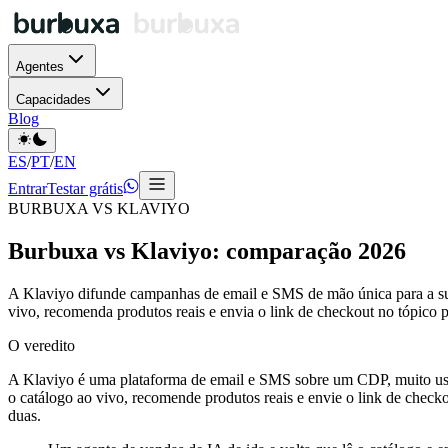
Agentes
Capacidades
Blog
ES
/
PT
/
EN
Entrar
Testar grátis
BURBUXA VS KLAVIYO
Burbuxa vs Klaviyo: comparação 2026
A Klaviyo difunde campanhas de email e SMS de mão única para a sua 
vivo, recomenda produtos reais e envia o link de checkout no tópic
O veredito
A Klaviyo é uma plataforma de email e SMS sobre um CDP, muito usad
o catálogo ao vivo, recomende produtos reais e envie o link de chec
duas.