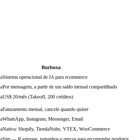
Burbuxa
xa
Sistema operacional de IA para ecommerce
xa
Por mensagem, a partir de um saldo mensal compartilhado
xa
US$ 20/mês (Takeoff, 200 créditos)
xa
Faturamento mensal, cancele quando quiser
xa
WhatsApp, Instagram, Messenger, Email
xa
Nativa: Shopify, TiendaNube, VTEX, WooCommerce
xa
Sim — lê estoque, tamanhos e preços para recomendar produtos